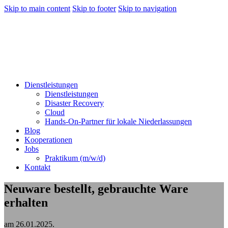
Skip to main content
Skip to footer
Skip to navigation
Dienstleistungen
Dienstleistungen
Disaster Recovery
Cloud
Hands-On-Partner für lokale Niederlassungen
Blog
Kooperationen
Jobs
Praktikum (m/w/d)
Kontakt
Neuware bestellt, gebrauchte Ware
erhalten
am
26.01.2025
.