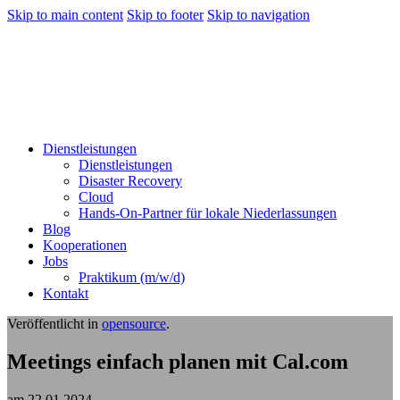
Skip to main content
Skip to footer
Skip to navigation
Dienstleistungen
Dienstleistungen
Disaster Recovery
Cloud
Hands-On-Partner für lokale Niederlassungen
Blog
Kooperationen
Jobs
Praktikum (m/w/d)
Kontakt
Veröffentlicht in
opensource
.
Meetings einfach planen mit Cal.com
am
22.01.2024
.